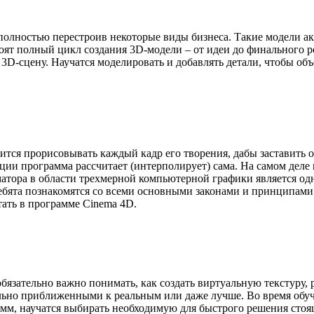
полностью перестроив некоторые виды бизнеса. Такие модели а
ят полный цикл создания 3D-модели – от идеи до финального ре
в 3D-сцену. Научатся моделировать и добавлять детали, чтобы о
.
ся прорисовывать каждый кадр его творения, дабы заставить об
ции программа рассчитает (интерполирует) сама. На самом деле 
матора в области трехмерной компьютерной графики является о
ребята познакомятся со всеми основными законами и принципами 
тать в программе Cinema 4D.
 обязательно важно понимать, как создать виртуальную текстуру
ьно приближенными к реальным или даже лучше. Во время обуч
амм, научатся выбирать необходимую для быстрого решения стоя