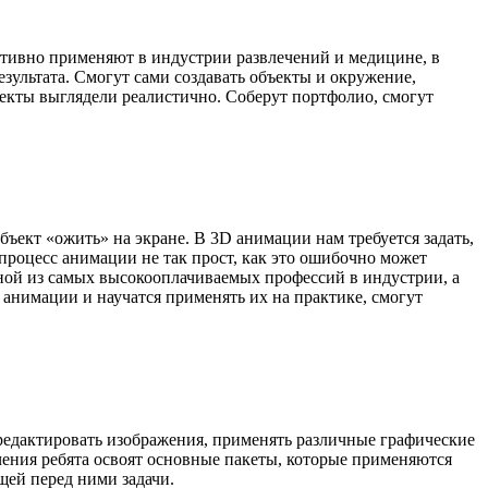
ктивно применяют в индустрии развлечений и медицине, в
зультата. Смогут сами создавать объекты и окружение,
бъекты выглядели реалистично. Соберут портфолио, смогут
ъект «ожить» на экране. В 3D анимации нам требуется задать,
процесс анимации не так прост, как это ошибочно может
дной из самых высокооплачиваемых профессий в индустрии, а
анимации и научатся применять их на практике, смогут
, редактировать изображения, применять различные графические
ения ребята освоят основные пакеты, которые применяются
щей перед ними задачи.