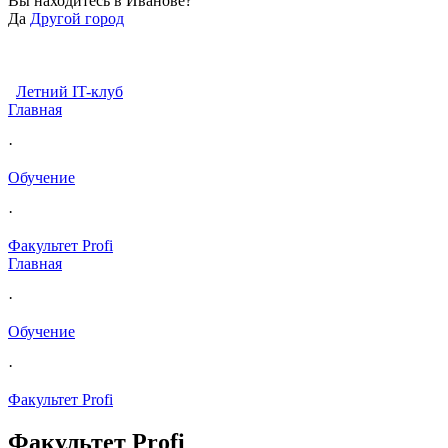
Вы находитесь в
Иванове?
Да
Другой город
Летний IT-клуб
Главная
·
Обучение
·
Факультет Profi
Главная
·
Обучение
·
Факультет Profi
Факультет Profi