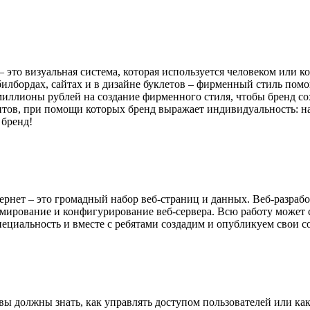
это визуальная система, которая используется человеком или к
илбордах, сайтах и в дизайне буклетов – фирменный стиль помо
 миллионы рублей на создание фирменного стиля, чтобы бренд 
нтов, при помощи которых бренд выражает индивидуальность: наз
 бренд!
рнет – это громадный набор веб-страниц и данных. Веб-разработ
аммирование и конфигурирование веб-сервера. Всю работу может 
пециальность и вместе с ребятами создадим и опубликуем свои 
ы должны знать, как управлять доступом пользователей или как